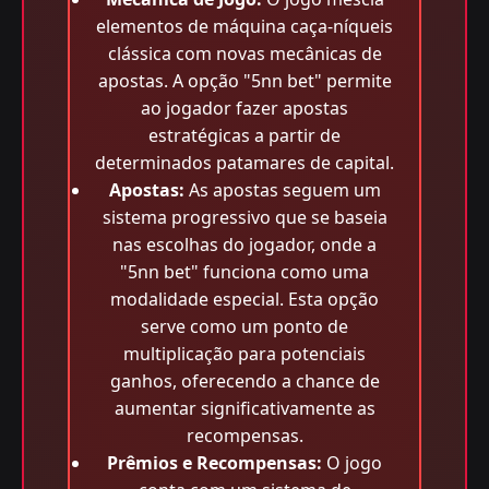
elementos de máquina caça-níqueis
clássica com novas mecânicas de
apostas. A opção "5nn bet" permite
ao jogador fazer apostas
estratégicas a partir de
determinados patamares de capital.
Apostas:
As apostas seguem um
sistema progressivo que se baseia
nas escolhas do jogador, onde a
"5nn bet" funciona como uma
modalidade especial. Esta opção
serve como um ponto de
multiplicação para potenciais
ganhos, oferecendo a chance de
aumentar significativamente as
recompensas.
Prêmios e Recompensas:
O jogo