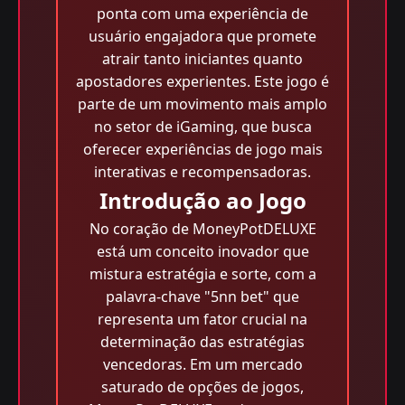
ponta com uma experiência de
usuário engajadora que promete
atrair tanto iniciantes quanto
apostadores experientes. Este jogo é
parte de um movimento mais amplo
no setor de iGaming, que busca
oferecer experiências de jogo mais
interativas e recompensadoras.
Introdução ao Jogo
No coração de MoneyPotDELUXE
está um conceito inovador que
mistura estratégia e sorte, com a
palavra-chave "5nn bet" que
representa um fator crucial na
determinação das estratégias
vencedoras. Em um mercado
saturado de opções de jogos,