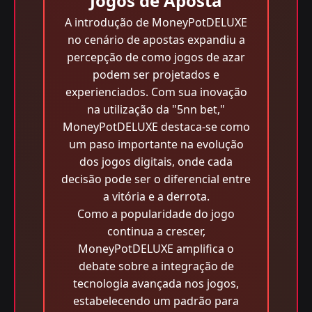
Jogos de Aposta
A introdução de MoneyPotDELUXE
no cenário de apostas expandiu a
percepção de como jogos de azar
podem ser projetados e
experienciados. Com sua inovação
na utilização da "5nn bet,"
MoneyPotDELUXE destaca-se como
um paso importante na evolução
dos jogos digitais, onde cada
decisão pode ser o diferencial entre
a vitória e a derrota.
Como a popularidade do jogo
continua a crescer,
MoneyPotDELUXE amplifica o
debate sobre a integração de
tecnologia avançada nos jogos,
estabelecendo um padrão para