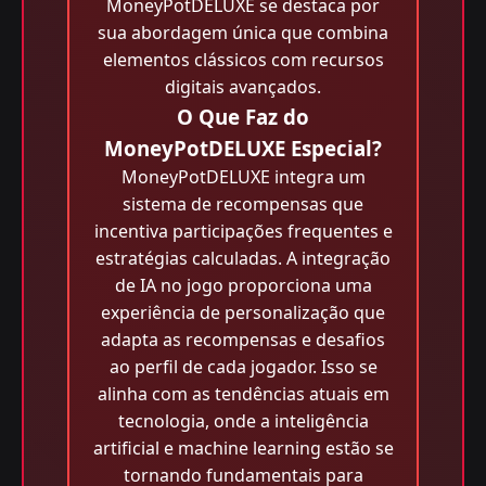
MoneyPotDELUXE se destaca por
sua abordagem única que combina
elementos clássicos com recursos
digitais avançados.
O Que Faz do
MoneyPotDELUXE Especial?
MoneyPotDELUXE integra um
sistema de recompensas que
incentiva participações frequentes e
estratégias calculadas. A integração
de IA no jogo proporciona uma
experiência de personalização que
adapta as recompensas e desafios
ao perfil de cada jogador. Isso se
alinha com as tendências atuais em
tecnologia, onde a inteligência
artificial e machine learning estão se
tornando fundamentais para