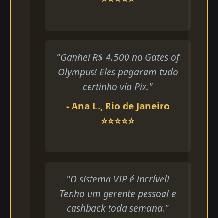
"Ganhei R$ 4.500 no Gates of
Olympus! Eles pagaram tudo
certinho via Pix."
- Ana L., Rio de Janeiro
⭐⭐⭐⭐⭐
"O sistema VIP é incrível!
Tenho um gerente pessoal e
cashback toda semana."