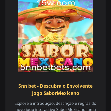
5nn bet - Descubra o Envolvente
Jogo SaborMexicano
Explore a introdução, descrição e regras do
novo jogo interactivo SaborMexicano, uma