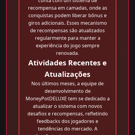
conta com um sistema de
recompensa em camadas, onde as
conquistas podem liberar bônus e
giros adicionais. Esses mecanismo
de recompensas são atualizados
regularmente para manter a
experiência do jogo sempre
renovada.
Atividades Recentes e
Atualizações
Nos últimos meses, a equipe de
desenvolvimento de
MoneyPotDELUXE tem se dedicado a
atualizar o sistema com novos
desafios e recompensas, refletindo
feedbacks dos jogadores e
tendências do mercado. A