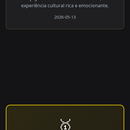
experiência cultural rica e emocionante.
2026-05-13
🥇