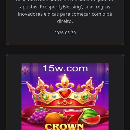
apostas 'ProsperityBlessing', suas regras
inovadoras e dicas para começar com o pé
direito.
2026-03-30