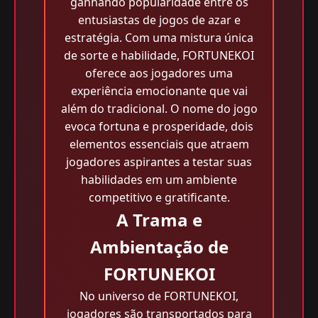
ganhando popularidade entre os
entusiastas de jogos de azar e
estratégia. Com uma mistura única
de sorte e habilidade, FORTUNEKOI
oferece aos jogadores uma
experiência emocionante que vai
além do tradicional. O nome do jogo
evoca fortuna e prosperidade, dois
elementos essenciais que atraem
jogadores aspirantes a testar suas
habilidades em um ambiente
competitivo e gratificante.
A Trama e
Ambientação de
FORTUNEKOI
No universo de FORTUNEKOI,
jogadores são transportados para