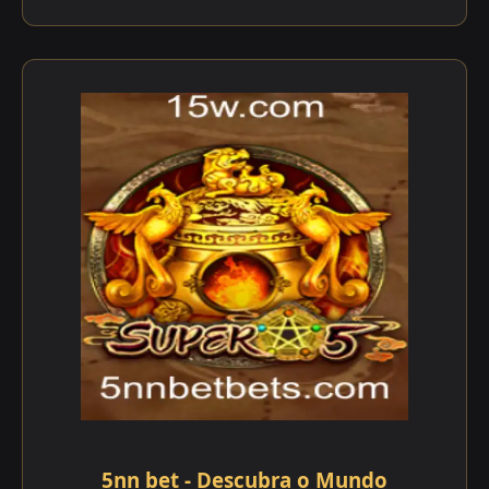
5nn bet - Descubra o Mundo