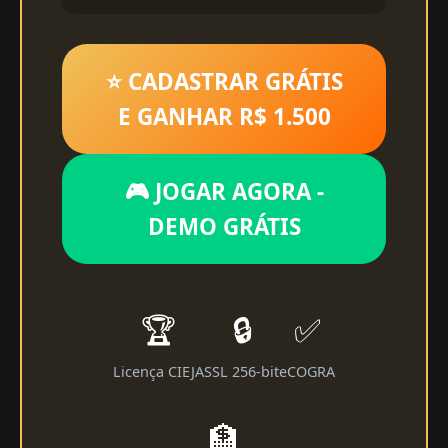
⭐ CADASTRAR GRÁTIS
E GANHAR R$ 1.500
🎮 JOGAR AGORA -
DEMO GRÁTIS
🏆
🔒
✅
Licença CIEJA
SSL 256-bit
eCOGRA
🏦