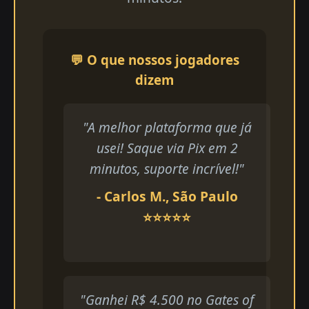
💬 O que nossos jogadores
dizem
"A melhor plataforma que já
usei! Saque via Pix em 2
minutos, suporte incrível!"
- Carlos M., São Paulo
⭐⭐⭐⭐⭐
"Ganhei R$ 4.500 no Gates of