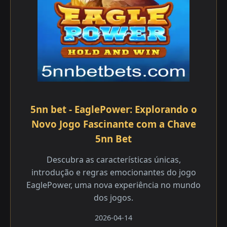
5nn bet - EaglePower: Explorando o
Novo Jogo Fascinante com a Chave
5nn Bet
Descubra as características únicas,
introdução e regras emocionantes do jogo
EaglePower, uma nova experiência no mundo
dos jogos.
2026-04-14