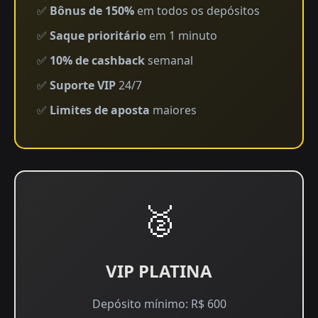
✅
Bônus de 150%
em todos os depósitos
✅
Saque prioritário
em 1 minuto
✅
10% de cashback
semanal
✅
Suporte VIP
24/7
✅
Limites de aposta
maiores
🥈
VIP PLATINA
Depósito mínimo: R$ 600