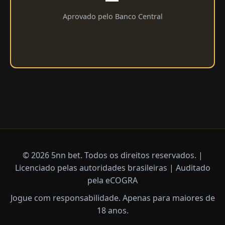
Aprovado pelo Banco Central
© 2026 5nn bet. Todos os direitos reservados. |
Licenciado pelas autoridades brasileiras | Auditado
pela eCOGRA
Jogue com responsabilidade. Apenas para maiores de
18 anos.