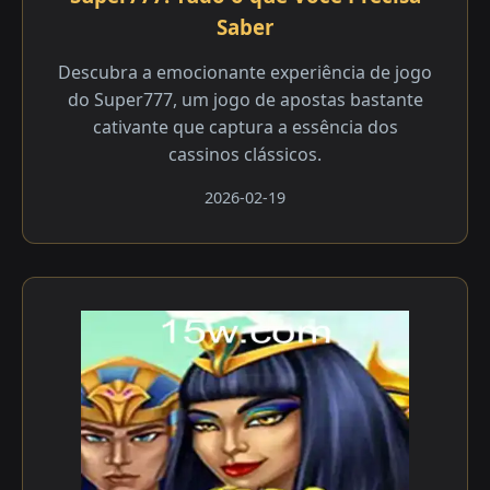
Saber
Descubra a emocionante experiência de jogo
do Super777, um jogo de apostas bastante
cativante que captura a essência dos
cassinos clássicos.
2026-02-19