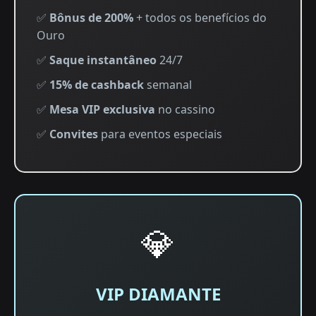
✅
Bônus de 200%
+ todos os benefícios do
Ouro
✅
Saque instantâneo
24/7
✅
15% de cashback
semanal
✅
Mesa VIP exclusiva
no cassino
✅
Convites
para eventos especiais
💎
VIP DIAMANTE