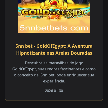
5nn bet - GoldOfEgypt: A Aventura
Hipnotizante nas Areias Douradas
Descubra as maravilhas do jogo
GoldOfEgypt, suas regras fascinantes e como
o conceito de '5nn bet' pode enriquecer sua
experiência.
2026-01-30