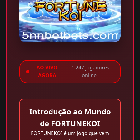
AO VIVO
- 1.247 jogadores
AGORA
online
Introdução ao Mundo
de FORTUNEKOI
FORTUNEKOI é um jogo que vem