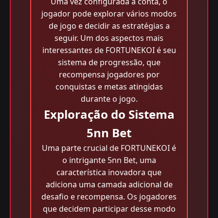
Uma vez configurada a conta, o
jogador pode explorar vários modos
de jogo e decidir as estratégias a
seguir. Um dos aspectos mais
interessantes de FORTUNEKOI é seu
sistema de progressão, que
recompensa jogadores por
conquistas e metas atingidas
durante o jogo.
Exploração do Sistema
5nn Bet
Uma parte crucial de FORTUNEKOI é
o intrigante 5nn Bet, uma
característica inovadora que
adiciona uma camada adicional de
desafio e recompensa. Os jogadores
que decidem participar desse modo