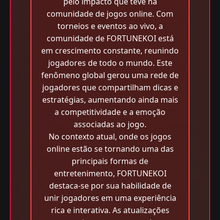
pelo impacto que teve na
comunidade de jogos online. Com
torneios e eventos ao vivo, a
comunidade de FORTUNEKOI está
em crescimento constante, reunindo
jogadores de todo o mundo. Este
fenômeno global gerou uma rede de
jogadores que compartilham dicas e
estratégias, aumentando ainda mais
a competitividade e a emoção
associadas ao jogo.
No contexto atual, onde os jogos
online estão se tornando uma das
principais formas de
entretenimento, FORTUNEKOI
destaca-se por sua habilidade de
unir jogadores em uma experiência
rica e interativa. As atualizações