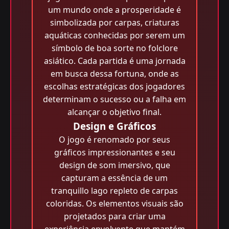
um mundo onde a prosperidade é
simbolizada por carpas, criaturas
aquáticas conhecidas por serem um
símbolo de boa sorte no folclore
asiático. Cada partida é uma jornada
em busca dessa fortuna, onde as
escolhas estratégicas dos jogadores
determinam o sucesso ou a falha em
alcançar o objetivo final.
Design e Gráficos
O jogo é renomado por seus
gráficos impressionantes e seu
design de som imersivo, que
capturam a essência de um
tranquillo lago repleto de carpas
coloridas. Os elementos visuais são
projetados para criar uma