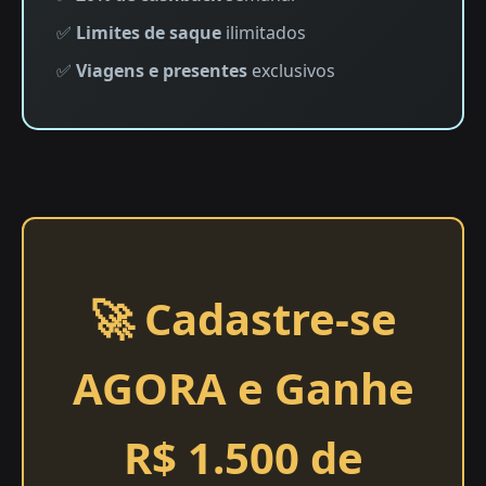
✅
Limites de saque
ilimitados
✅
Viagens e presentes
exclusivos
🚀 Cadastre-se
AGORA e Ganhe
R$ 1.500 de