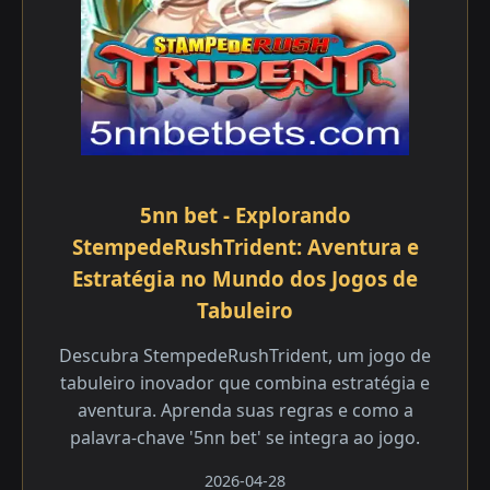
5nn bet - Explorando
StempedeRushTrident: Aventura e
Estratégia no Mundo dos Jogos de
Tabuleiro
Descubra StempedeRushTrident, um jogo de
tabuleiro inovador que combina estratégia e
aventura. Aprenda suas regras e como a
palavra-chave '5nn bet' se integra ao jogo.
2026-04-28