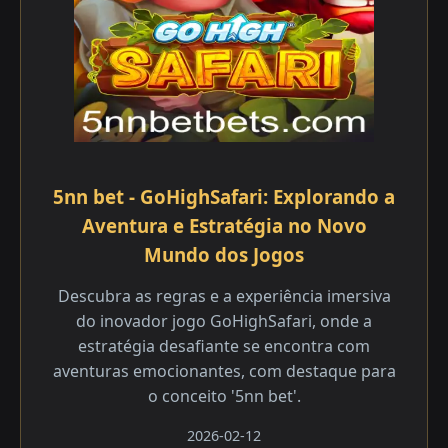
5nn bet - GoHighSafari: Explorando a
Aventura e Estratégia no Novo
Mundo dos Jogos
Descubra as regras e a experiência imersiva
do inovador jogo GoHighSafari, onde a
estratégia desafiante se encontra com
aventuras emocionantes, com destaque para
o conceito '5nn bet'.
2026-02-12