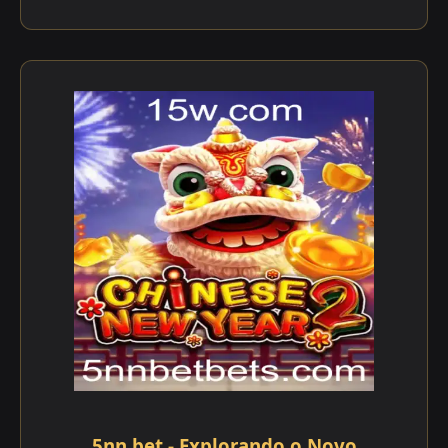
5nn bet - Explorando o Novo