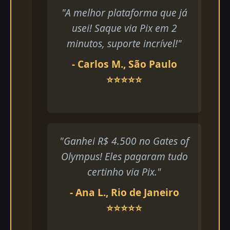
"A melhor plataforma que já
usei! Saque via Pix em 2
minutos, suporte incrível!"
- Carlos M., São Paulo
⭐⭐⭐⭐⭐
"Ganhei R$ 4.500 no Gates of
Olympus! Eles pagaram tudo
certinho via Pix."
- Ana L., Rio de Janeiro
⭐⭐⭐⭐⭐