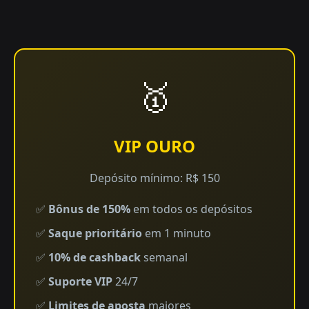
🥇
VIP OURO
Depósito mínimo: R$ 150
✅
Bônus de 150%
em todos os depósitos
✅
Saque prioritário
em 1 minuto
✅
10% de cashback
semanal
✅
Suporte VIP
24/7
✅
Limites de aposta
maiores