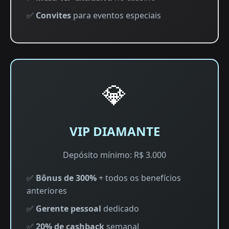
✅
Convites
para eventos especiais
💎
VIP DIAMANTE
Depósito mínimo: R$ 3.000
✅
Bônus de 300%
+ todos os benefícios
anteriores
✅
Gerente pessoal
dedicado
✅
20% de cashback
semanal