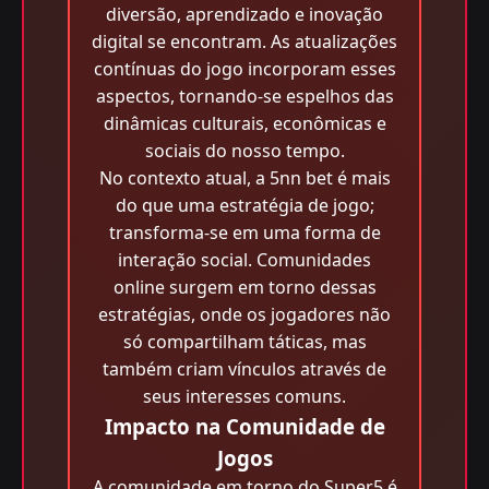
diversão, aprendizado e inovação
digital se encontram. As atualizações
contínuas do jogo incorporam esses
aspectos, tornando-se espelhos das
dinâmicas culturais, econômicas e
sociais do nosso tempo.
No contexto atual, a 5nn bet é mais
do que uma estratégia de jogo;
transforma-se em uma forma de
interação social. Comunidades
online surgem em torno dessas
estratégias, onde os jogadores não
só compartilham táticas, mas
também criam vínculos através de
seus interesses comuns.
Impacto na Comunidade de
Jogos
A comunidade em torno do Super5 é