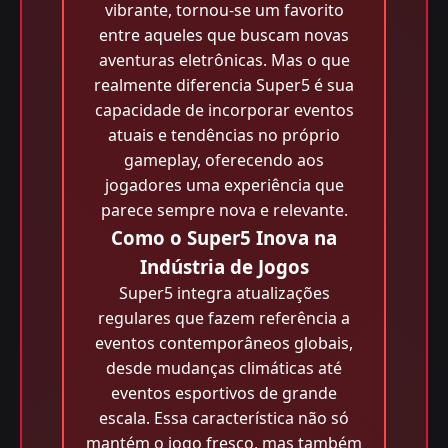
vibrante, tornou-se um favorito
entre aqueles que buscam novas
aventuras eletrônicas. Mas o que
realmente diferencia Super5 é sua
capacidade de incorporar eventos
atuais e tendências no próprio
gameplay, oferecendo aos
jogadores uma experiência que
parece sempre nova e relevante.
Como o Super5 Inova na
Indústria de Jogos
Super5 integra atualizações
regulares que fazem referência a
eventos contemporâneos globais,
desde mudanças climáticas até
eventos esportivos de grande
escala. Essa característica não só
mantém o jogo fresco, mas também