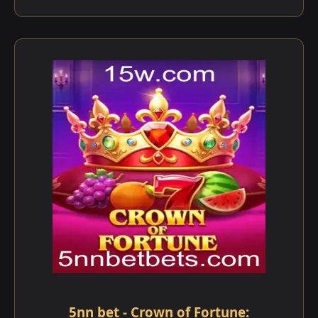
5nn bet - Crown of Fortune: