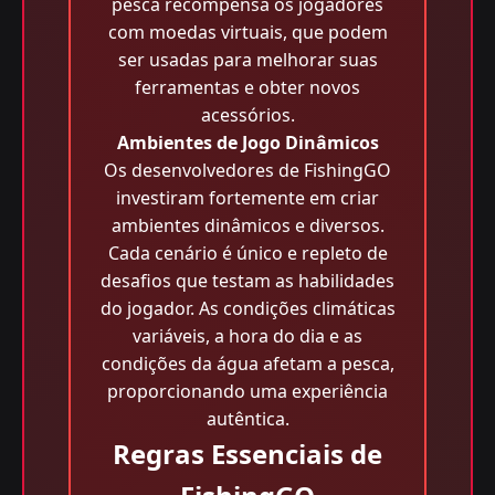
pesca recompensa os jogadores
com moedas virtuais, que podem
ser usadas para melhorar suas
ferramentas e obter novos
acessórios.
Ambientes de Jogo Dinâmicos
Os desenvolvedores de FishingGO
investiram fortemente em criar
ambientes dinâmicos e diversos.
Cada cenário é único e repleto de
desafios que testam as habilidades
do jogador. As condições climáticas
variáveis, a hora do dia e as
condições da água afetam a pesca,
proporcionando uma experiência
autêntica.
Regras Essenciais de