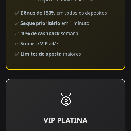
✅
Bônus de 150%
em todos os depósitos
✅
Saque prioritário
em 1 minuto
✅
10% de cashback
semanal
✅
Suporte VIP
24/7
✅
Limites de aposta
maiores
🥈
VIP PLATINA