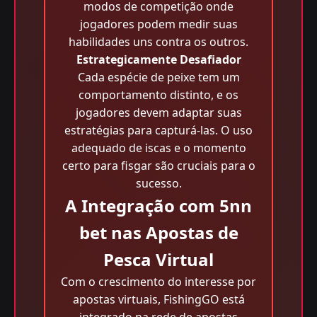
modos de competição onde
jogadores podem medir suas
habilidades uns contra os outros.
Estrategicamente Desafiador
Cada espécie de peixe tem um
comportamento distinto, e os
jogadores devem adaptar suas
estratégias para capturá-las. O uso
adequado de iscas e o momento
certo para fisgar são cruciais para o
sucesso.
A Integração com 5nn
bet nas Apostas de
Pesca Virtual
Com o crescimento do interesse por
apostas virtuais, FishingGO está