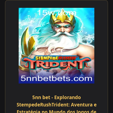
5nn bet - Explorando
StempedeRushTrident: Aventura e
Estratégia no Mundo dos Jogos de