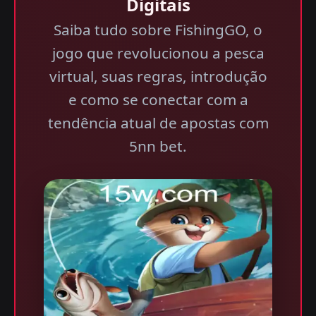
Digitais
Saiba tudo sobre FishingGO, o
jogo que revolucionou a pesca
virtual, suas regras, introdução
e como se conectar com a
tendência atual de apostas com
5nn bet.