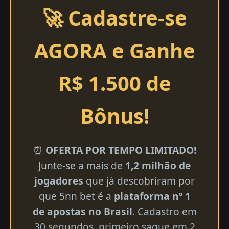
🚀 Cadastre-se
AGORA e Ganhe
R$ 1.500 de
Bônus!
⏰
OFERTA POR TEMPO LIMITADO!
Junte-se a mais de
1,2 milhão de
jogadores
que já descobriram por
que 5nn bet é a
plataforma nº 1
de apostas no Brasil
. Cadastro em
30 segundos, primeiro saque em 2