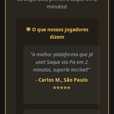
minutos!
💬 O que nossos jogadores
dizem
"A melhor plataforma que já
usei! Saque via Pix em 2
minutos, suporte incrível!"
- Carlos M., São Paulo
⭐⭐⭐⭐⭐