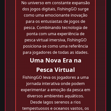
No universo em constante expansão
dos jogos digitais, FishingGO surge
como uma emocionante inovação
para os entusiastas de jogos de
pesca. Combinando tecnologia de
ponta com uma experiência de
pesca virtual imersiva, FishingGO
posiciona-se como uma referência
para jogadores de todas as idades.
Uma Nova Era na
Pesca Virtual
FishingGO leva os jogadores a uma
jornada interativa onde podem
experimentar a emoção da pesca em
diversos ambientes aquáticos.
Desde lagos serenos a rios
tempestuosos e oceanos vastos, os