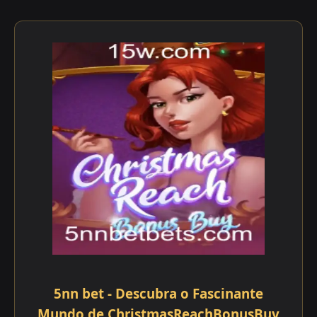
5nn bet - Descubra o Fascinante
Mundo de ChristmasReachBonusBuy