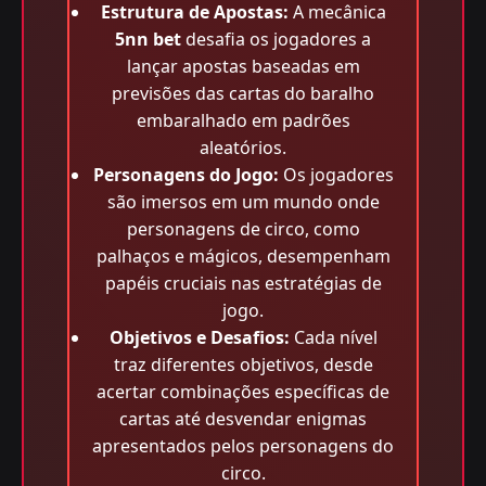
Estrutura de Apostas:
A mecânica
5nn bet
desafia os jogadores a
lançar apostas baseadas em
previsões das cartas do baralho
embaralhado em padrões
aleatórios.
Personagens do Jogo:
Os jogadores
são imersos em um mundo onde
personagens de circo, como
palhaços e mágicos, desempenham
papéis cruciais nas estratégias de
jogo.
Objetivos e Desafios:
Cada nível
traz diferentes objetivos, desde
acertar combinações específicas de
cartas até desvendar enigmas
apresentados pelos personagens do
circo.