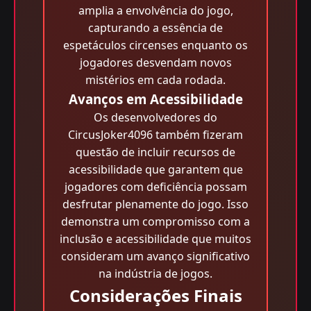
amplia a envolvência do jogo,
capturando a essência de
espetáculos circenses enquanto os
jogadores desvendam novos
mistérios em cada rodada.
Avanços em Acessibilidade
Os desenvolvedores do
CircusJoker4096 também fizeram
questão de incluir recursos de
acessibilidade que garantem que
jogadores com deficiência possam
desfrutar plenamente do jogo. Isso
demonstra um compromisso com a
inclusão e acessibilidade que muitos
consideram um avanço significativo
na indústria de jogos.
Considerações Finais