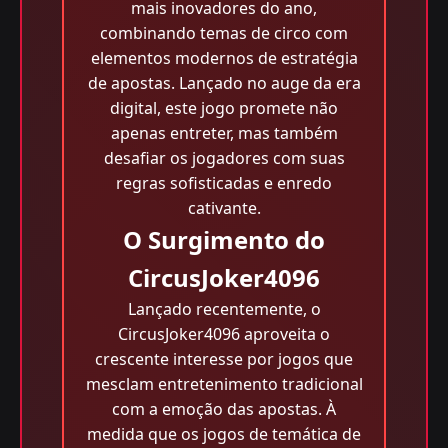
mais inovadores do ano,
combinando temas de circo com
elementos modernos de estratégia
de apostas. Lançado no auge da era
digital, este jogo promete não
apenas entreter, mas também
desafiar os jogadores com suas
regras sofisticadas e enredo
cativante.
O Surgimento do
CircusJoker4096
Lançado recentemente, o
CircusJoker4096 aproveita o
crescente interesse por jogos que
mesclam entretenimento tradicional
com a emoção das apostas. À
medida que os jogos de temática de