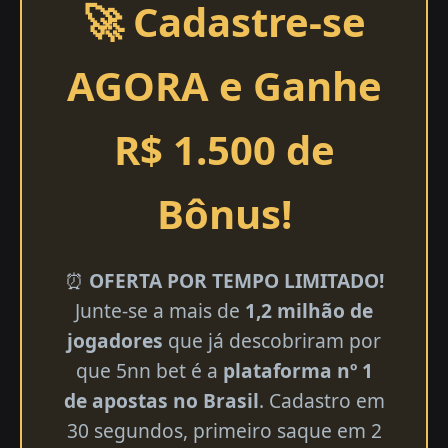
🚀 Cadastre-se
AGORA e Ganhe
R$ 1.500 de
Bônus!
⏰
OFERTA POR TEMPO LIMITADO!
Junte-se a mais de
1,2 milhão de
jogadores
que já descobriram por
que 5nn bet é a
plataforma nº 1
de apostas no Brasil
. Cadastro em
30 segundos, primeiro saque em 2