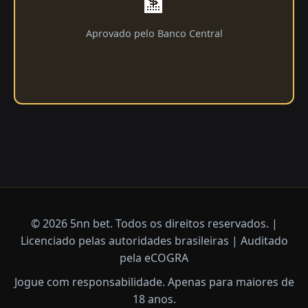
🏦
Aprovado pelo Banco Central
© 2026 5nn bet. Todos os direitos reservados. |
Licenciado pelas autoridades brasileiras | Auditado
pela eCOGRA
Jogue com responsabilidade. Apenas para maiores de
18 anos.