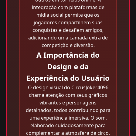
integração com plataformas de
mídia social permite que os
jogadores compartilhem suas
conquistas e desafiem amigos,
adicionando uma camada extra de
competição e diversão.
A Importância do
Design e da
Experiência do Usuário
O design visual do CircusJoker4096
chama atenção com seus gráficos
vibrantes e personagens
detalhados, todos contribuindo para
uma experiência imersiva. O som,
elaborado cuidadosamente para
complementar a atmosfera de circo,