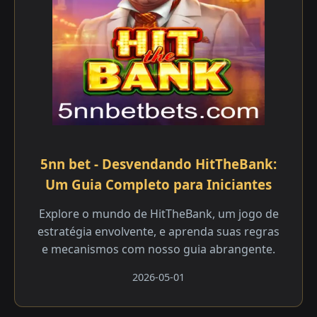
5nn bet - Desvendando HitTheBank:
Um Guia Completo para Iniciantes
Explore o mundo de HitTheBank, um jogo de
estratégia envolvente, e aprenda suas regras
e mecanismos com nosso guia abrangente.
2026-05-01