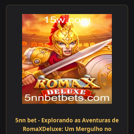
5nn bet - Explorando as Aventuras de
RomaXDeluxe: Um Mergulho no