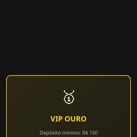
🥇
VIP OURO
Depósito mínimo: R$ 150