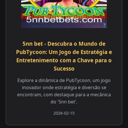
5nn bet - Descubra o Mundo de
PubTycoon: Um Jogo de Estratégia e
Entretenimento com a Chave para o
Sucesso
Explore a dinâmica de PubTycoon, um jogo
inovador onde estratégia e diversão se
encontram, com destaque para a mecânica
do '5nn bet'.
2026-02-15