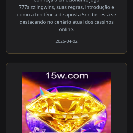
777sizzlingwins, suas regras, introdução e
como a tendência de aposta 5nn bet está se
destacando no cenário atual dos cassinos
online.
2026-04-02