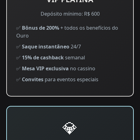
Depósito mínimo: R$ 600
✅
Bônus de 200%
+ todos os benefícios do
Ouro
✅
Saque instantâneo
24/7
✅
15% de cashback
semanal
✅
Mesa VIP exclusiva
no cassino
✅
Convites
para eventos especiais
💎