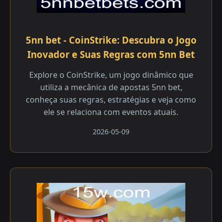
5nn bet - CoinStrike: Descubra o Jogo
Inovador e Suas Regras com 5nn Bet
Explore o CoinStrike, um jogo dinâmico que
utiliza a mecânica de apostas 5nn bet,
conheça suas regras, estratégias e veja como
ele se relaciona com eventos atuais.
2026-05-09