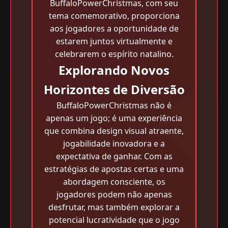
BuffaloPowerChristmas, com seu
tema comemorativo, proporciona
aos jogadores a oportunidade de
estarem juntos virtualmente e
celebrarem o espírito natalino.
Explorando Novos
Horizontes de Diversão
BuffaloPowerChristmas não é
apenas um jogo; é uma experiência
que combina design visual atraente,
jogabilidade inovadora e a
expectativa de ganhar. Com as
estratégias de apostas certas e uma
abordagem consciente, os
jogadores podem não apenas
desfrutar, mas também explorar a
potencial lucratividade que o jogo