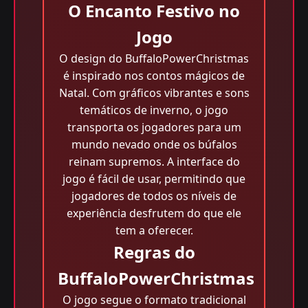
O Encanto Festivo no
Jogo
O design do BuffaloPowerChristmas
é inspirado nos contos mágicos de
Natal. Com gráficos vibrantes e sons
temáticos de inverno, o jogo
transporta os jogadores para um
mundo nevado onde os búfalos
reinam supremos. A interface do
jogo é fácil de usar, permitindo que
jogadores de todos os níveis de
experiência desfrutem do que ele
tem a oferecer.
Regras do
BuffaloPowerChristmas
O jogo segue o formato tradicional