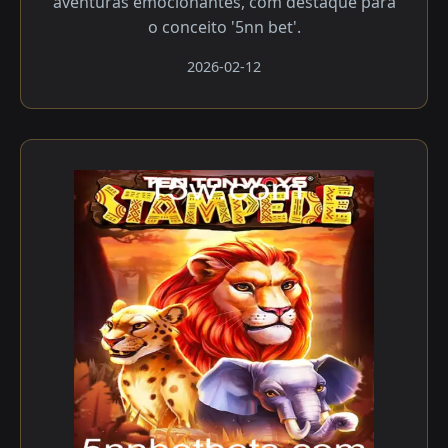
aventuras emocionantes, com destaque para
o conceito '5nn bet'.
2026-02-12