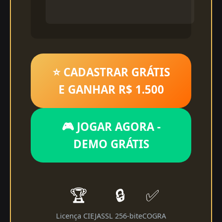
⭐ CADASTRAR GRÁTIS
E GANHAR R$ 1.500
🎮 JOGAR AGORA -
DEMO GRÁTIS
🏆
🔒
✅
Licença CIEJA
SSL 256-bit
eCOGRA