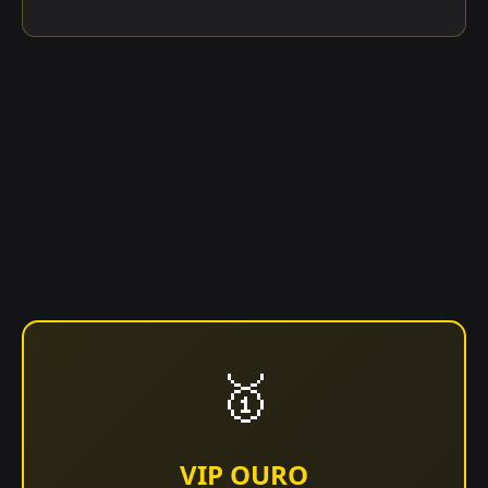
🥇
VIP OURO