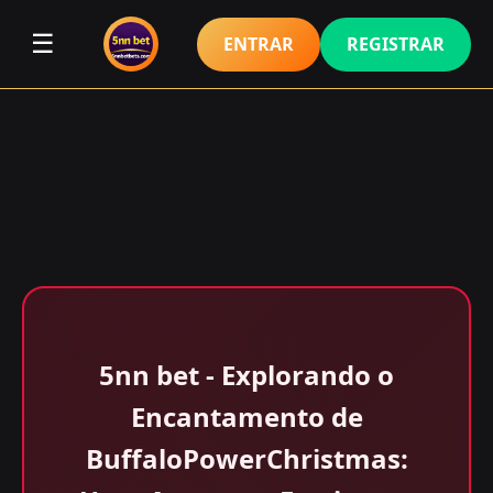
☰
ENTRAR
REGISTRAR
5nn bet - Explorando o
Encantamento de
BuffaloPowerChristmas: