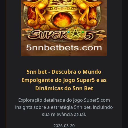
5nn bet - Descubra o Mundo
Empolgante do Jogo Super5 e as
Dinâmicas do 5nn Bet
Exploração detalhada do jogo Super5 com
insights sobre a estratégia 5nn bet, incluindo
sua relevância atual.
2026-03-20