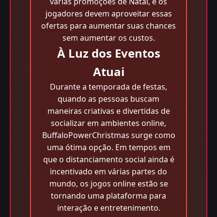
várias promoções de Natal, e os
jogadores devem aproveitar essas
ofertas para aumentar suas chances
sem aumentar os custos.
À Luz dos Eventos
Atuai
Durante a temporada de festas,
quando as pessoas buscam
maneiras criativas e divertidas de
socializar em ambientes online,
BuffaloPowerChristmas surge como
uma ótima opção. Em tempos em
que o distanciamento social ainda é
incentivado em várias partes do
mundo, os jogos online estão se
tornando uma plataforma para
interação e entretenimento.